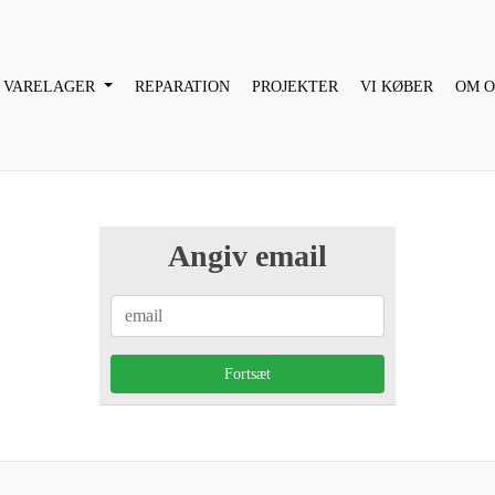
VARELAGER
REPARATION
PROJEKTER
VI KØBER
OM O
Angiv email