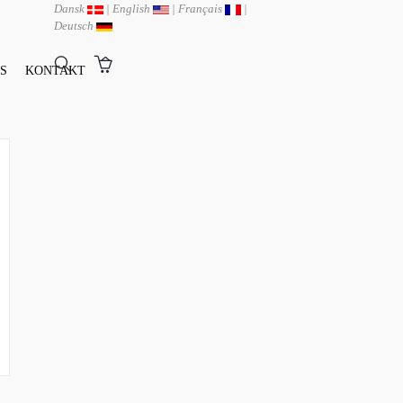
Dansk
|
English
|
Français
|
Deutsch
S
KONTAKT