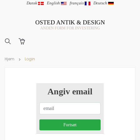
Dansk
|
English
|
français
|
Deutsch
OSTED ANTIK & DESIGN
ANDEN FORM FOR INVESTERING
Hjem
Login
Angiv email