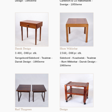
Design - 1960erne
Carlström & Co møbelfabrik -
Sverige - 1950erne
Dansk Design
Illum Wikkelsø
3.400,- DKK pr. stk.
2.560,- DKK pr. stk.
Sengebord/Sidebord - Teaktræ -
Sidebord - Kvadratisk - Teaktræ
Dansk Design - 1960erne
- Illum Wikkelsø - Dansk Design -
1960erne
Rud Thygesen
Design