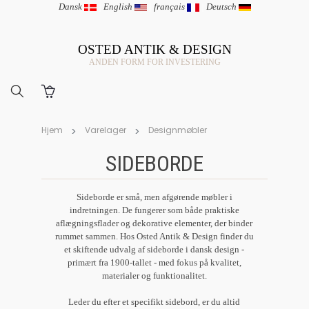
Dansk
|
English
|
français
|
Deutsch
OSTED ANTIK & DESIGN
ANDEN FORM FOR INVESTERING
Hjem
Varelager
Designmøbler
SIDEBORDE
Sideborde er små, men afgørende møbler i
indretningen. De fungerer som både praktiske
aflægningsflader og dekorative elementer, der binder
rummet sammen. Hos Osted Antik & Design finder du
et skiftende udvalg af sideborde i dansk design -
primært fra 1900-tallet - med fokus på kvalitet,
materialer og funktionalitet.
Leder du efter et specifikt sidebord, er du altid