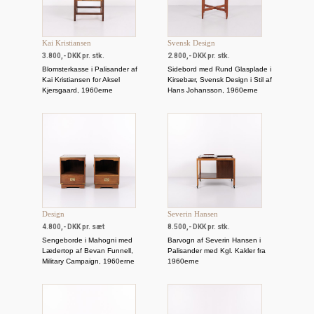
Kai Kristiansen
Svensk Design
3.800,- DKK pr. stk.
2.800,- DKK pr. stk.
Blomsterkasse i Palisander af
Sidebord med Rund Glasplade i
Kai Kristiansen for Aksel
Kirsebær, Svensk Design i Stil af
Kjersgaard, 1960erne
Hans Johansson, 1960erne
Design
Severin Hansen
4.800,- DKK pr. sæt
8.500,- DKK pr. stk.
Sengeborde i Mahogni med
Barvogn af Severin Hansen i
Lædertop af Bevan Funnell,
Palisander med Kgl. Kakler fra
Military Campaign, 1960erne
1960erne