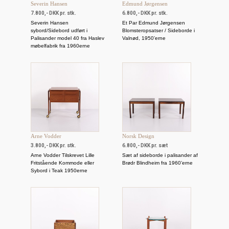
Severin Hansen
Edmund Jørgensen
7.800,- DKK pr. stk.
6.800,- DKK pr. stk.
Severin Hansen
Et Par Edmund Jørgensen
sybord/Sidebord udført i
Blomsteropsatser / Sideborde i
Palisander model 40 fra Haslev
Valnød, 1950’erne
møbelfabrik fra 1960erne
Arne Vodder
Norsk Design
3.800,- DKK pr. stk.
6.800,- DKK pr. sæt
Arne Vodder Tilskrevet Lille
Sæt af sideborde i palisander af
Fritstående Kommode eller
Brødr Blindheim fra 1960’erne
Sybord i Teak 1950erne