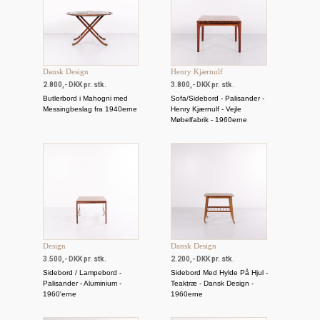
Dansk Design
Henry Kjærnulf
2.800,- DKK pr. stk.
3.800,- DKK pr. stk.
Butlerbord i Mahogni med
Sofa/Sidebord - Palisander -
Messingbeslag fra 1940erne
Henry Kjærnulf - Vejle
Møbelfabrik - 1960erne
Design
Dansk Design
3.500,- DKK pr. stk.
2.200,- DKK pr. stk.
Sidebord / Lampebord -
Sidebord Med Hylde På Hjul -
Palisander - Aluminium -
Teaktræ - Dansk Design -
1960'erne
1960erne