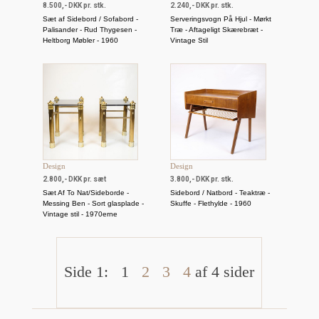
8.500,- DKK pr. stk.
2.240,- DKK pr. stk.
Sæt af Sidebord / Sofabord -
Serveringsvogn På Hjul - Mørkt
Palisander - Rud Thygesen -
Træ - Aftageligt Skærebræt -
Heltborg Møbler - 1960
Vintage Stil
Design
Design
2.800,- DKK pr. sæt
3.800,- DKK pr. stk.
Sæt Af To Nat/Sideborde -
Sidebord / Natbord - Teaktræ -
Messing Ben - Sort glasplade -
Skuffe - Flethylde - 1960
Vintage stil - 1970erne
Side 1:
1
2
3
4
af 4 sider