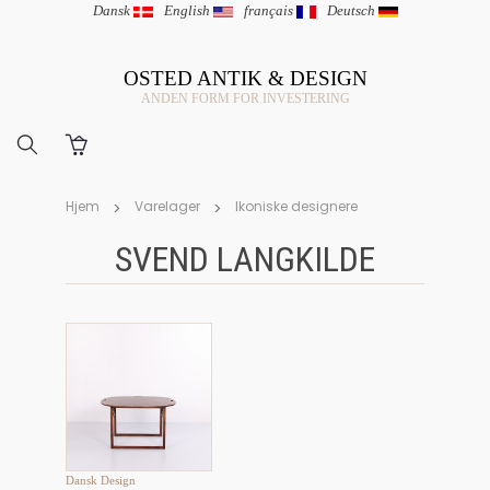
Dansk
|
English
|
français
|
Deutsch
OSTED ANTIK & DESIGN
ANDEN FORM FOR INVESTERING
Hjem
Varelager
Ikoniske designere
SVEND LANGKILDE
Dansk Design