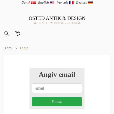
Dansk
|
English
|
français
|
Deutsch
OSTED ANTIK & DESIGN
ANDEN FORM FOR INVESTERING
Hjem
Login
Angiv email