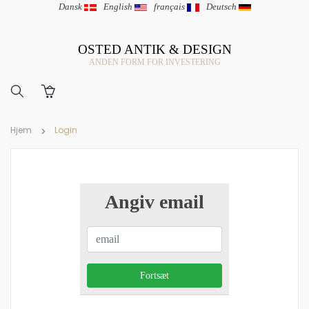
Dansk
|
English
|
français
|
Deutsch
OSTED ANTIK & DESIGN
ANDEN FORM FOR INVESTERING
Hjem
Login
Angiv email