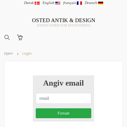
Dansk
|
English
|
français
|
Deutsch
OSTED ANTIK & DESIGN
ANDEN FORM FOR INVESTERING
Hjem
Login
Angiv email