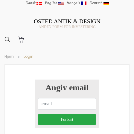
Dansk
|
English
|
français
|
Deutsch
OSTED ANTIK & DESIGN
ANDEN FORM FOR INVESTERING
Hjem
Login
Angiv email