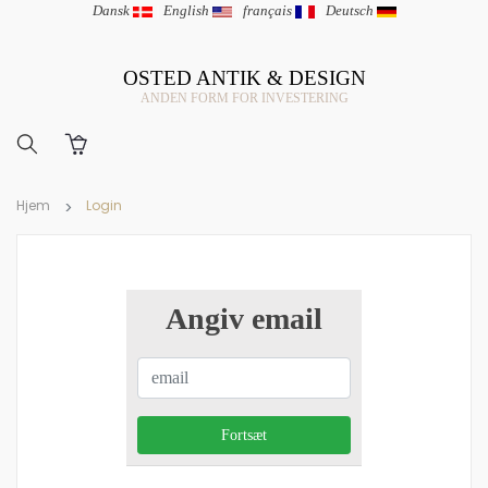
Dansk
|
English
|
français
|
Deutsch
OSTED ANTIK & DESIGN
ANDEN FORM FOR INVESTERING
Hjem
Login
Angiv email