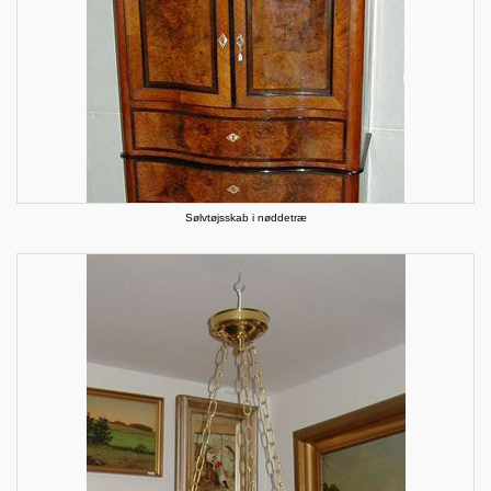
Sølvtøjsskab i nøddetræ