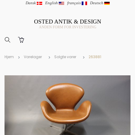
Dansk
|
English
|
français
|
Deutsch
OSTED ANTIK & DESIGN
ANDEN FORM FOR INVESTERING
Hjem
Varelager
Solgte varer
263881