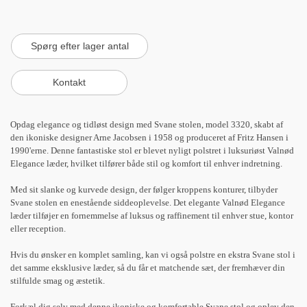
Opdag elegance og tidløst design med Svane stolen, model 3320, skabt af
den ikoniske designer Arne Jacobsen i 1958 og produceret af Fritz Hansen i
1990'erne. Denne fantastiske stol er blevet nyligt polstret i luksuriøst Valnød
Elegance læder, hvilket tilfører både stil og komfort til enhver indretning.
Med sit slanke og kurvede design, der følger kroppens konturer, tilbyder
Svane stolen en enestående siddeoplevelse. Det elegante Valnød Elegance
læder tilføjer en fornemmelse af luksus og raffinement til enhver stue, kontor
eller reception.
Hvis du ønsker en komplet samling, kan vi også polstre en ekstra Svane stol i
det samme eksklusive læder, så du får et matchende sæt, der fremhæver din
stilfulde smag og æstetik.
Forkæl dig selv med denne ikoniske og komfortable Svane stol og oplev den