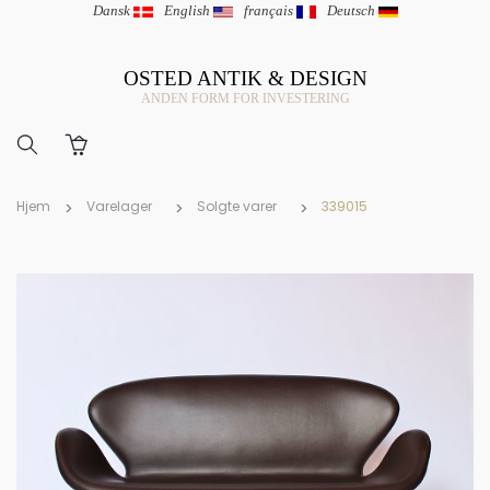
Dansk
|
English
|
français
|
Deutsch
OSTED ANTIK & DESIGN
ANDEN FORM FOR INVESTERING
Hjem
Varelager
Solgte varer
339015