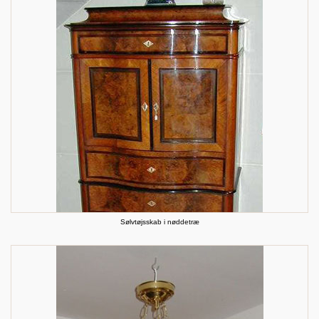
Sølvtøjsskab i nøddetræ