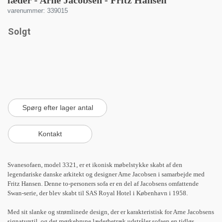
læder - Arne Jacobsen - Fritz Hansen
varenummer: 339015
Solgt
Svanesofaen, model 3321, er et ikonisk møbelstykke skabt af den
legendariske danske arkitekt og designer Arne Jacobsen i samarbejde med
Fritz Hansen. Denne to-personers sofa er en del af Jacobsens omfattende
Swan-serie, der blev skabt til SAS Royal Hotel i København i 1958.
Med sit slanke og strømlinede design, der er karakteristisk for Arne Jacobsens
signaturstil, og det mørkebrune læderbetræk udstråler sofaen en tidløs