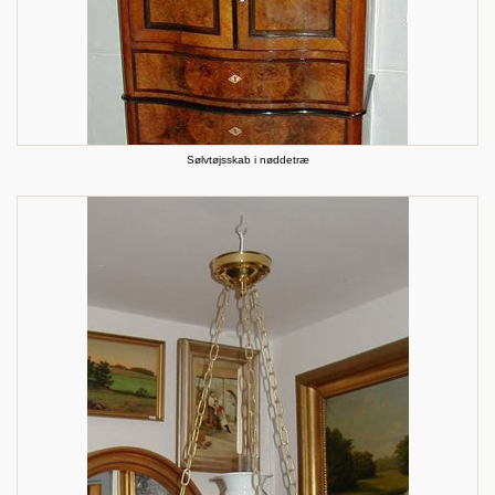
Sølvtøjsskab i nøddetræ