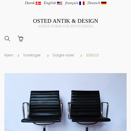
Dansk
|
English
|
français
|
Deutsch
OSTED ANTIK & DESIGN
ANDEN FORM FOR INVESTERING
Hjem
Varelager
Solgte varer
339023