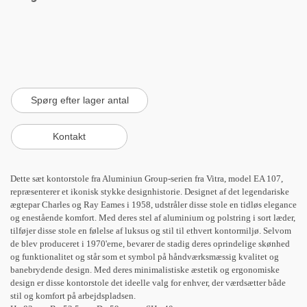
Dette sæt kontorstole fra Aluminiun Group-serien fra Vitra, model EA 107,
repræsenterer et ikonisk stykke designhistorie. Designet af det legendariske
ægtepar Charles og Ray Eames i 1958, udstråler disse stole en tidløs elegance
og enestående komfort. Med deres stel af aluminium og polstring i sort læder,
tilføjer disse stole en følelse af luksus og stil til ethvert kontormiljø. Selvom
de blev produceret i 1970'erne, bevarer de stadig deres oprindelige skønhed
og funktionalitet og står som et symbol på håndværksmæssig kvalitet og
banebrydende design. Med deres minimalistiske æstetik og ergonomiske
design er disse kontorstole det ideelle valg for enhver, der værdsætter både
stil og komfort på arbejdspladsen.