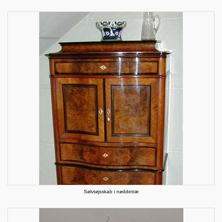
Sølvtøjsskab i nøddetræ