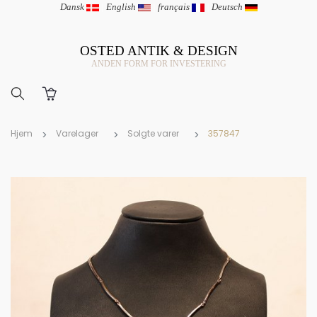
Dansk
|
English
|
français
|
Deutsch
OSTED ANTIK & DESIGN
ANDEN FORM FOR INVESTERING
Hjem
Varelager
Solgte varer
357847