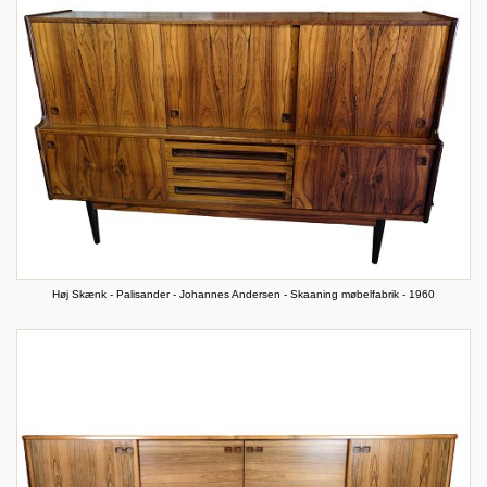
Høj Skænk - Palisander - Johannes Andersen - Skaaning møbelfabrik - 1960