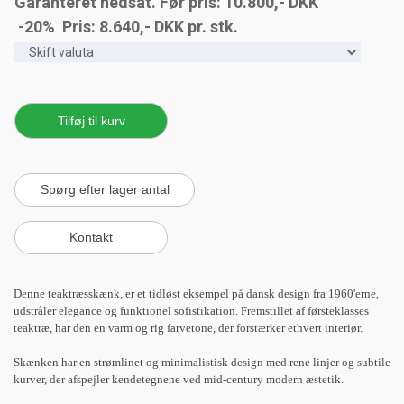
Garanteret nedsat. Før pris: 10.800,- DKK
-20% Pris:
8.640
,-
DKK
pr. stk.
Denne teaktræsskænk, er et tidløst eksempel på dansk design fra 1960'erne,
udstråler elegance og funktionel sofistikation. Fremstillet af førsteklasses
teaktræ, har den en varm og rig farvetone, der forstærker ethvert interiør.
Skænken har en strømlinet og minimalistisk design med rene linjer og subtile
kurver, der afspejler kendetegnene ved mid-century modern æstetik.