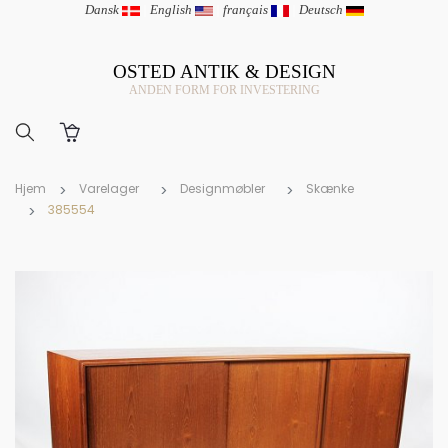
Dansk
|
English
|
français
|
Deutsch
OSTED ANTIK & DESIGN
ANDEN FORM FOR INVESTERING
Hjem
Varelager
Designmøbler
Skænke
385554