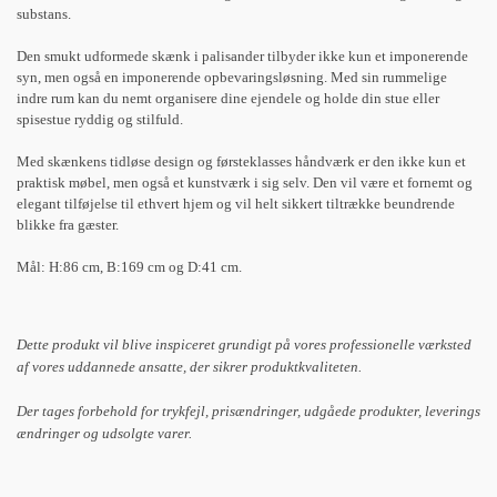
substans.
Den smukt udformede skænk i palisander tilbyder ikke kun et imponerende
syn, men også en imponerende opbevaringsløsning. Med sin rummelige
indre rum kan du nemt organisere dine ejendele og holde din stue eller
spisestue ryddig og stilfuld.
Med skænkens tidløse design og førsteklasses håndværk er den ikke kun et
praktisk møbel, men også et kunstværk i sig selv. Den vil være et fornemt og
elegant tilføjelse til ethvert hjem og vil helt sikkert tiltrække beundrende
blikke fra gæster.
Mål: H:86 cm, B:169 cm og D:41 cm.
Dette produkt vil blive inspiceret grundigt på vores professionelle værksted
af vores uddannede ansatte, der sikrer produktkvaliteten.
Der tages forbehold for trykfejl, prisændringer, udgåede produkter, leverings
ændringer og udsolgte varer.