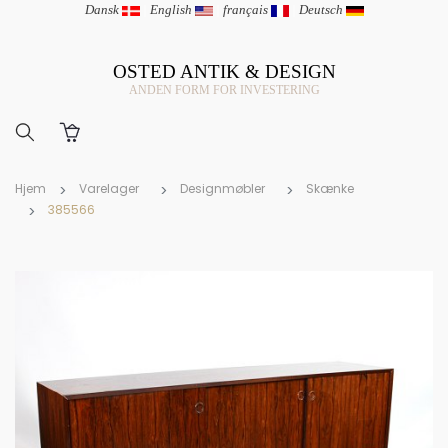
Dansk
|
English
|
français
|
Deutsch
OSTED ANTIK & DESIGN
ANDEN FORM FOR INVESTERING
Hjem
Varelager
Designmøbler
Skænke
385566