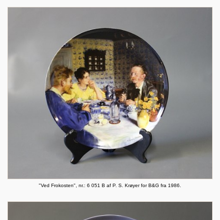
"Ved Frokosten", nr.: 6 051 B af P. S. Krøyer for B&G fra 1986.