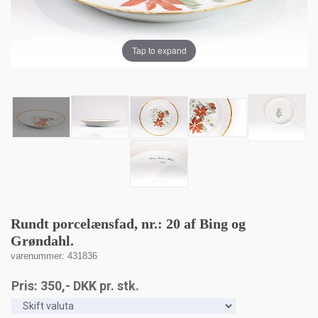
Tap to expand
Rundt porcelænsfad, nr.: 20 af Bing og
Grøndahl.
varenummer: 431836
Pris:
350
,-
DKK
pr. stk.