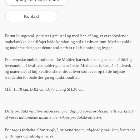
Dormi loungestol, polstret i gråt stof og med ben af bøg, er et indbydende
møbelstykke, der tilføjer både komfort og stil til ethvert rum. Med sit enkle
og moderne design er denne stol perfekt til afslapning og hygge.
Den svenske møbelproducent, Ire Møbler, har etableret sig som en pålidelig
leverandør af kvalitetsmøbler gennem årene. Med deres fokus på håndværk
og materialer af høj kvalitet sikrer de, at hver stol lever op til de højeste
standarder for både design og funktionalitet.
Mål: H:78 cm, B:82 cm, D:78 cm og SH:30 cm.
Dette produkt vil blive inspiceret grundigt på vores professionelle værksted
af vores uddannede ansatte, der sikrer produktkvaliteten.
Der tages forbehold for trykfejl, prisændringer, udgåede produkter, leverings
ændringer og udsolgte varer.