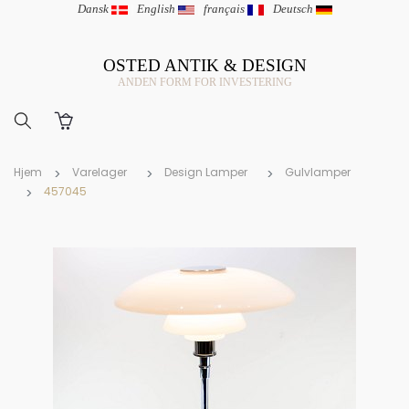
Dansk
|
English
|
français
|
Deutsch
OSTED ANTIK & DESIGN
ANDEN FORM FOR INVESTERING
Hjem
Varelager
Design Lamper
Gulvlamper
457045