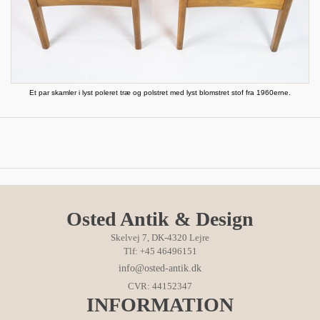
Et par skamler i lyst poleret træ og polstret med lyst blomstret stof fra 1960erne.
Osted Antik & Design
Skelvej 7, DK-4320 Lejre
Tlf: +45 46496151
info@osted-antik.dk
CVR: 44152347
INFORMATION