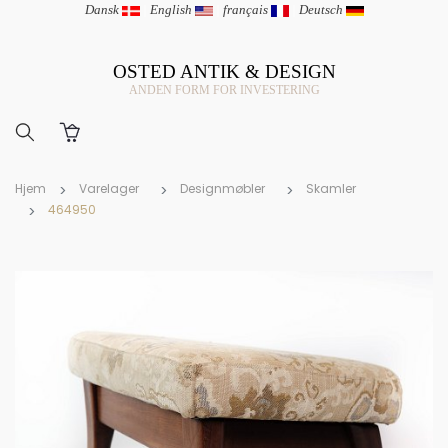
Dansk
|
English
|
français
|
Deutsch
OSTED ANTIK & DESIGN
ANDEN FORM FOR INVESTERING
Hjem
Varelager
Designmøbler
Skamler
464950