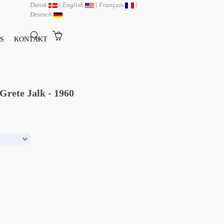
Dansk
|
English
|
Français
|
Deutsch
S
KONTAKT
 Grete Jalk - 1960