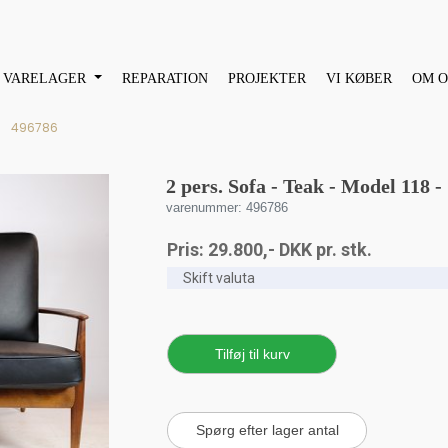
VARELAGER
REPARATION
PROJEKTER
VI KØBER
OM O
496786
2 pers. Sofa - Teak - Model 118 -
varenummer: 496786
Pris:
29.800
,-
DKK
pr. stk.