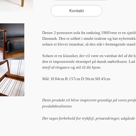
Denne 2-personers sofa fra omkring 1960'erne er en sjælde
Danmark. Den er udført i smukt teaktræ og har nybetrukked
sofaen er blevet istandsat, så den står i fremragende stand 
Sofaen er en klassiker, der vil være en værdsat del af dit 
den et imponerende eksempel på dansk møbelkunst. Lad de
strejf af elegance og stil til dit hjem.
Mål: H:84cm B:157cm D:56cm SH:45cm
Dette produkt vil blive inspiceret grundigt på vores prof
produktkvaliteten.
Der tages forbehold for trykfejl, prisændringer, udgåede