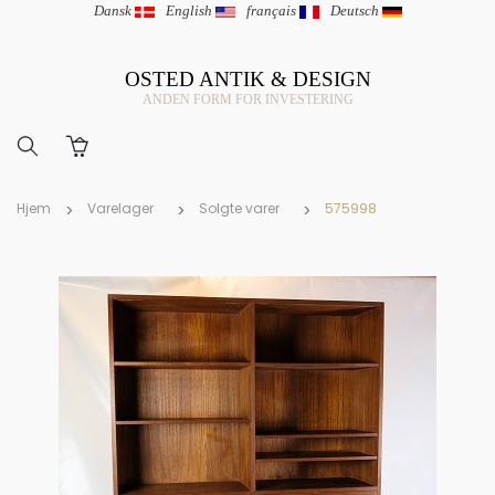
Dansk
|
English
|
français
|
Deutsch
OSTED ANTIK & DESIGN
ANDEN FORM FOR INVESTERING
Hjem
Varelager
Solgte varer
575998