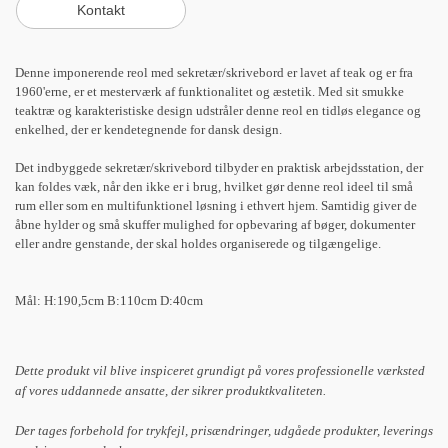
Denne imponerende reol med sekretær/skrivebord er lavet af teak og er fra
1960'erne, er et mesterværk af funktionalitet og æstetik. Med sit smukke
teaktræ og karakteristiske design udstråler denne reol en tidløs elegance og
enkelhed, der er kendetegnende for dansk design.
Det indbyggede sekretær/skrivebord tilbyder en praktisk arbejdsstation, der
kan foldes væk, når den ikke er i brug, hvilket gør denne reol ideel til små
rum eller som en multifunktionel løsning i ethvert hjem. Samtidig giver de
åbne hylder og små skuffer mulighed for opbevaring af bøger, dokumenter
eller andre genstande, der skal holdes organiserede og tilgængelige.
Mål: H:190,5cm B:110cm D:40cm
Dette produkt vil blive inspiceret grundigt på vores professionelle værksted
af vores uddannede ansatte, der sikrer produktkvaliteten.
Der tages forbehold for trykfejl, prisændringer, udgåede produkter, leverings