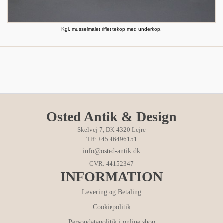
Kgl. musselmalet riflet tekop med underkop.
Osted Antik & Design
Skelvej 7, DK-4320 Lejre
Tlf: +45 46496151
info@osted-antik.dk
CVR: 44152347
INFORMATION
Levering og Betaling
Cookiepolitik
Persondatapolitik i online shop