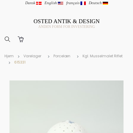
Dansk
|
English
|
français
|
Deutsch
OSTED ANTIK & DESIGN
ANDEN FORM FOR INVESTERING
Hjem
Varelager
Porcelæn
Kgl. Musselmalet Riflet
615331