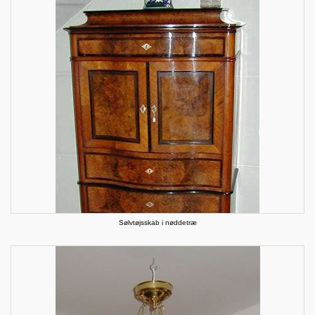
Sølvtøjsskab i nøddetræ