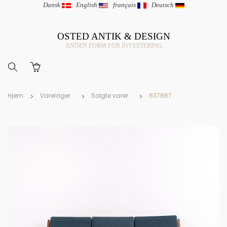
Dansk
|
English
|
français
|
Deutsch
OSTED ANTIK & DESIGN
ANDEN FORM FOR INVESTERING
Hjem
Varelager
Solgte varer
637867