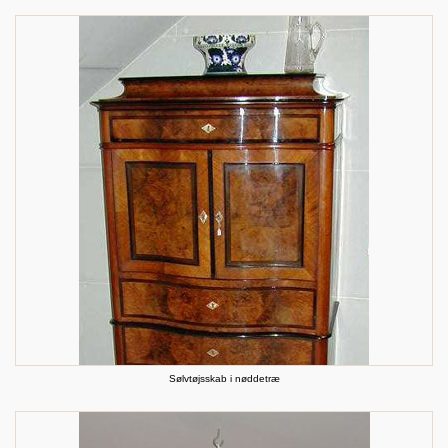
Sølvtøjsskab i nøddetræ