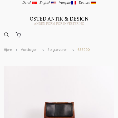
Dansk
|
English
|
français
|
Deutsch
OSTED ANTIK & DESIGN
ANDEN FORM FOR INVESTERING
Hjem
Varelager
Solgte varer
638990