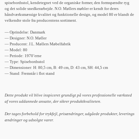
spisebordsstol, kendetegnet ved de organiske former, den formspændte ryg
og det solide snedkerarbejde. N.O. Møllers møbler er kendt for deres
håndværksmæssige kvalitet og funktionelle design, og model 80 er blandt de
velkendte stole fra producentens sortiment.
— Oprindelse: Danmark
— Designer: N.O. Møller
— Producent: J.L. Møllers Møbelfabrik
— Model: 80
— Periode: 1970’erne
— Type: Spisebordsstol
— Dimensioner: H: 80,5 cm, B: 49 cm, D: 43 cm, SH: 44,5 cm
— Stand: Fremstår i flot stand
Dette produkt vil blive inspiceret grundigt på vores professionelle værksted
af vores uddannede ansatte, der sikrer produktkvaliteten.
Der tages forbehold for trykfejl, prisændringer, udgåede produkter, leverings
ændringer og udsolgte varer.