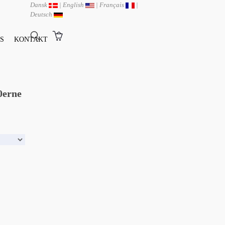
Dansk
|
English
|
Français
|
Deutsch
S
KONTAKT
0erne