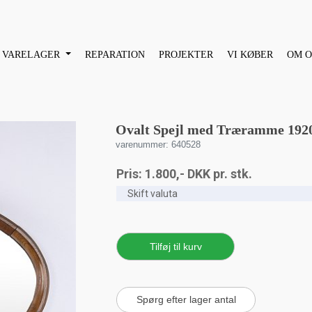
VARELAGER
REPARATION
PROJEKTER
VI KØBER
OM O
Ovalt Spejl med Træramme 192
varenummer: 640528
Pris:
1.800
,-
DKK
pr. stk.