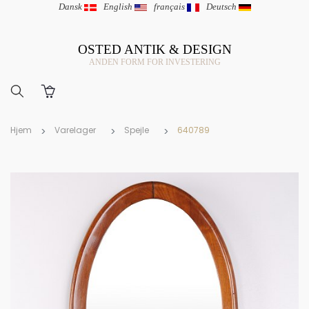
Dansk
|
English
|
français
|
Deutsch
OSTED ANTIK & DESIGN
ANDEN FORM FOR INVESTERING
Hjem
Varelager
Spejle
640789