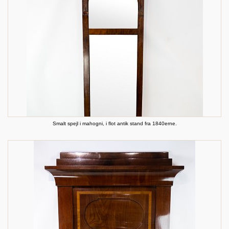
Smalt spejl i mahogni, i flot antik stand fra 1840erne.