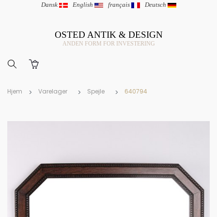
Dansk
|
English
|
français
|
Deutsch
OSTED ANTIK & DESIGN
ANDEN FORM FOR INVESTERING
Hjem
Varelager
Spejle
640794