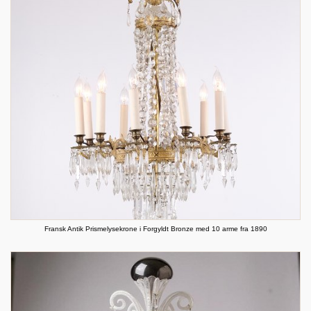
Fransk Antik Prismelysekrone i Forgyldt Bronze med 10 arme fra 1890