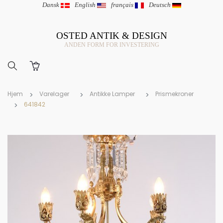
Dansk
|
English
|
français
|
Deutsch
OSTED ANTIK & DESIGN
ANDEN FORM FOR INVESTERING
Hjem
Varelager
Antikke Lamper
Prismekroner
641842