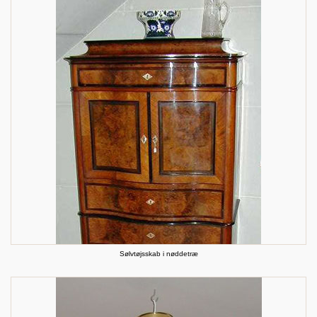
Sølvtøjsskab i nøddetræ