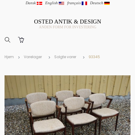
Dansk
|
English
|
français
|
Deutsch
OSTED ANTIK & DESIGN
ANDEN FORM FOR INVESTERING
Hjem
Varelager
Solgte varer
93345