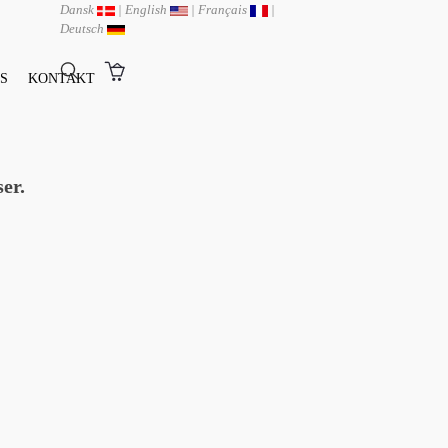
Dansk
|
English
|
Français
|
Deutsch
S
KONTAKT
ser.