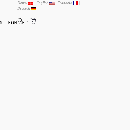
Dansk
|
English
|
Français
|
Deutsch
S
KONTAKT