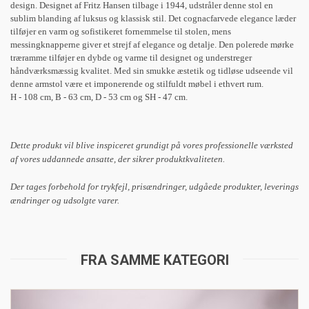
design. Designet af Fritz Hansen tilbage i 1944, udstråler denne stol en
sublim blanding af luksus og klassisk stil. Det cognacfarvede elegance læder
tilføjer en varm og sofistikeret fornemmelse til stolen, mens
messingknapperne giver et strejf af elegance og detalje. Den polerede mørke
træramme tilføjer en dybde og varme til designet og understreger
håndværksmæssig kvalitet. Med sin smukke æstetik og tidløse udseende vil
denne armstol være et imponerende og stilfuldt møbel i ethvert rum.
H - 108 cm, B - 63 cm, D - 53 cm og SH - 47 cm.
Dette produkt vil blive inspiceret grundigt på vores professionelle værksted
af vores uddannede ansatte, der sikrer produktkvaliteten.
Der tages forbehold for trykfejl, prisændringer, udgåede produkter, leverings
ændringer og udsolgte varer.
FRA SAMME KATEGORI