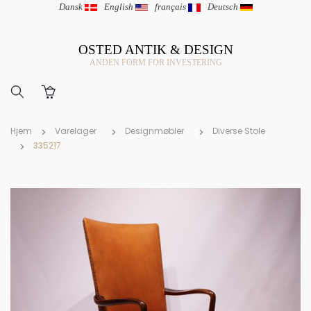
Dansk
|
English
|
français
|
Deutsch
OSTED ANTIK & DESIGN
ANDEN FORM FOR INVESTERING
Hjem
Varelager
Designmøbler
Diverse Stole
335217