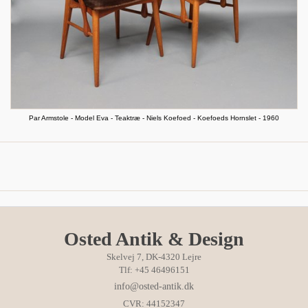
Par Armstole - Model Eva - Teaktræ - Niels Koefoed - Koefoeds Hornslet - 1960
Osted Antik & Design
Skelvej 7, DK-4320 Lejre
Tlf: +45 46496151
info@osted-antik.dk
CVR: 44152347